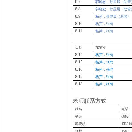
8.7
郭晓敏，
孙昱晨（助管
8.8
郭晓敏，
孙昱晨（助管
8.9
杨萍，
孙昱晨（助管）
8.10
杨萍，
张悄
8.11
杨萍，
张悄
日期
东辅楼
8.14
杨萍，张悄
8.15
杨萍，张悄
8.16
杨萍，张悄
8.17
杨萍，张悄
8.18
杨萍，张悄，
老师联系方式
姓名
电话
杨萍
6682
郭晓敏
153019
张悄
158551